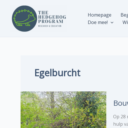
Ga
naar
Homepage
Beg
de
Doe mee!
Wi
inhoud
Egelburcht
Bouw
Op 28 
hulp v