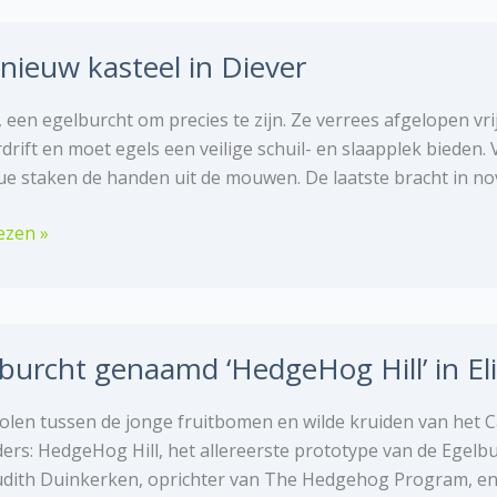
veld
nieuw kasteel in Diever
ad
, een egelburcht om precies te zijn. Ze verrees afgelopen v
rift en moet egels een veilige schuil- en slaapplek bieden. 
e staken de handen uit de mouwen. De laatste bracht in nove
ezen »
l
burcht genaamd ‘HedgeHog Hill’ in E
olen tussen de jonge fruitbomen en wilde kruiden van het Ca
ders: HedgeHog Hill, het allereerste prototype van de Egelb
udith Duinkerken, oprichter van The Hedgehog Program, en 