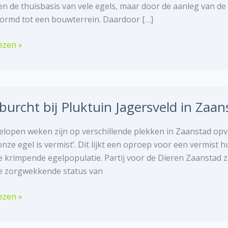
en de thuisbasis van vele egels, maar door de aanleg van de
rmd tot een bouwterrein. Daardoor […]
ezen »
rcht
burcht bij Pluktuin Jagersveld in Zaan
en,
rdam.
elopen weken zijn op verschillende plekken in Zaanstad op
onze egel is vermist’. Dit lijkt een oproep voor een vermist 
e krimpende egelpopulatie. Partij voor de Dieren Zaanstad z
e zorgwekkende status van
rcht
ezen »
in