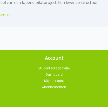
eel van een lopend pilotproject. Een levende structuur
rcht
ezen »
md
eHog
and
Account
Studentenregistratie
Dashboard
Mijn account
Abonnementen