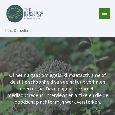
Ga
naar
de
inhoud
Pers & media
Of het nu gaat om egels, klimaatactivisme of
de stille schoonheid van de natuur: verhalen
doen ertoe. Deze pagina verzamelt
mediaoptredens, interviews en artikelen die de
boodschap achter mijn werk versterken.