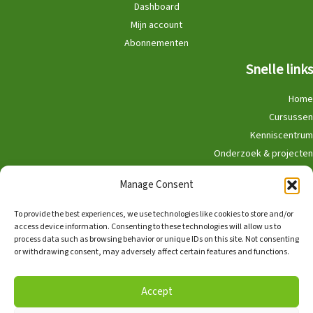
Dashboard
Mijn account
Abonnementen
Snelle links
Home
Cursussen
Kenniscentrum
Onderzoek & projecten
Doe mee
Manage Consent
Winkel
To provide the best experiences, we use technologies like cookies to store and/or
access device information. Consenting to these technologies will allow us to
process data such as browsing behavior or unique IDs on this site. Not consenting
or withdrawing consent, may adversely affect certain features and functions.
Nederlands
English
Accept