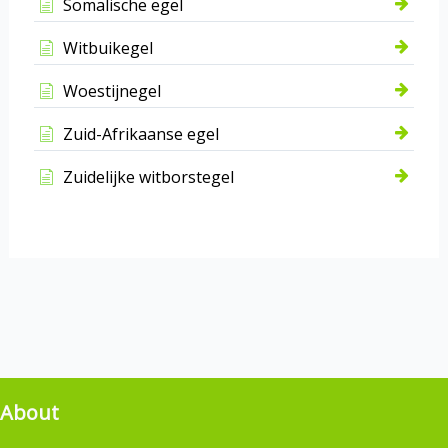
Somalische egel
Witbuikegel
Woestijnegel
Zuid-Afrikaanse egel
Zuidelijke witborstegel
About