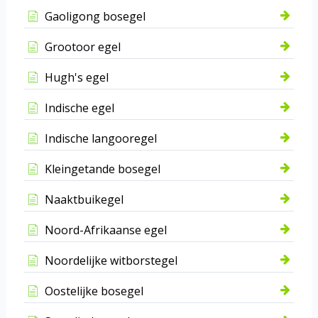
Gaoligong bosegel
Grootoor egel
Hugh's egel
Indische egel
Indische langooregel
Kleingetande bosegel
Naaktbuikegel
Noord-Afrikaanse egel
Noordelijke witborstegel
Oostelijke bosegel