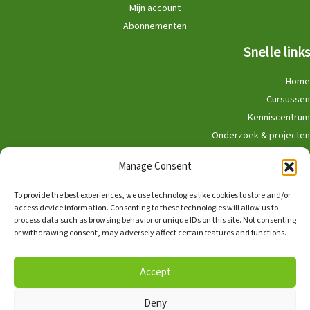
Mijn account
Abonnementen
Snelle links
Home
Cursussen
Kenniscentrum
Onderzoek & projecten
Doe mee
Manage Consent
Winkel
To provide the best experiences, we use technologies like cookies to store and/or
access device information. Consenting to these technologies will allow us to
process data such as browsing behavior or unique IDs on this site. Not consenting
or withdrawing consent, may adversely affect certain features and functions.
Nederlands
English
Accept
Deny