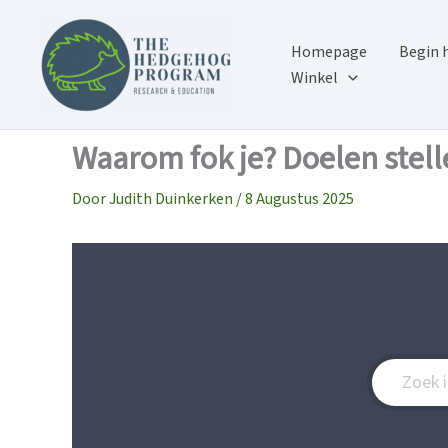
Ga
naar
Homepage
Begin h
de
Winkel
inhoud
Waarom fok je? Doelen stell
Door
Judith Duinkerken
/
8 Augustus 2025