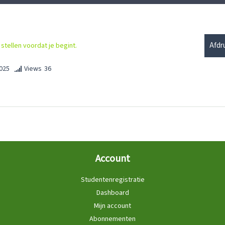
Afdr
stellen voordat je begint.
025
Views
36
Account
Studentenregistratie
Dashboard
Mijn account
Abonnementen