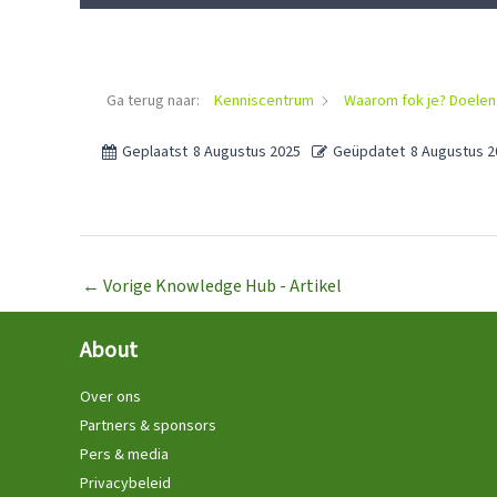
Ga terug naar:
Kenniscentrum
Waarom fok je? Doelen 
Geplaatst
8 Augustus 2025
Geüpdatet
8 Augustus 2
←
Vorige Knowledge Hub - Artikel
About
Over ons
Partners & sponsors
Pers & media
Privacybeleid