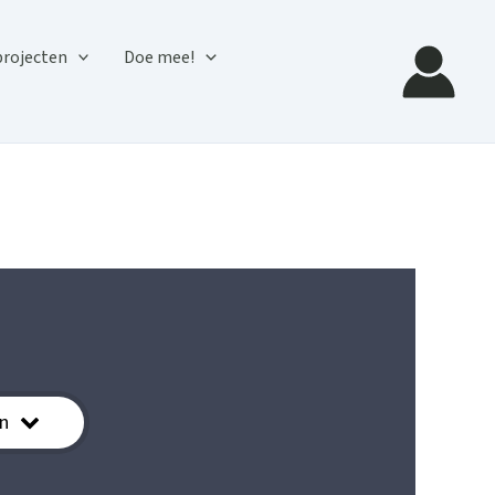
projecten
Doe mee!
n