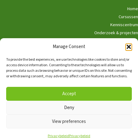
Home
Cursussen
Kenniscentrum
Onderzoek & projecten
Doe mee
Manage Consent
Winkel
To provide the best experiences, we use technologies like cookies to store and/or
access device information. Consenting to these technologies will allow us to
process data such as browsing behavior or unique IDs on this site. Not consenting
or withdrawing consent, may adversely affect certain features and functions.
Nederlands
English
Accept
Deny
Copyright © 2026, Alle rechten voorbehouden,
The Hedgehog
Program
View preferences
Facebook
TikTok
Linkedin
Privacybeleid
Privacybeleid